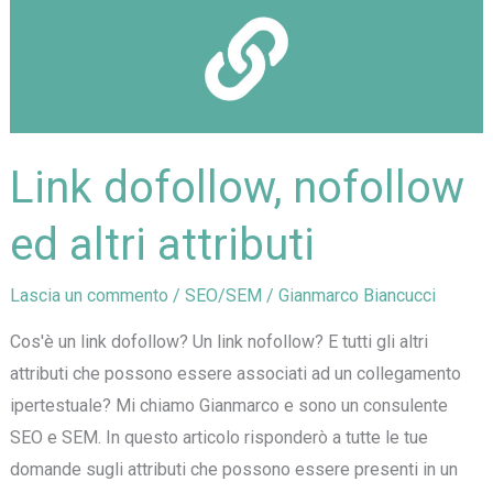
una
proprietà
e
una
vista
Link dofollow, nofollow
in
Google
ed altri attributi
Analytics
Lascia un commento
/
SEO/SEM
/
Gianmarco Biancucci
Cos'è un link dofollow? Un link nofollow? E tutti gli altri
attributi che possono essere associati ad un collegamento
ipertestuale? Mi chiamo Gianmarco e sono un consulente
SEO e SEM. In questo articolo risponderò a tutte le tue
domande sugli attributi che possono essere presenti in un