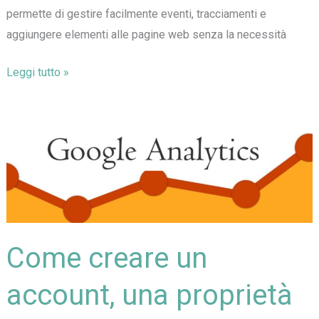
permette di gestire facilmente eventi, tracciamenti e
aggiungere elementi alle pagine web senza la necessità
Come
Leggi tutto »
creare
un
account
in
Google
Tag
Manager
Come creare un
account, una proprietà