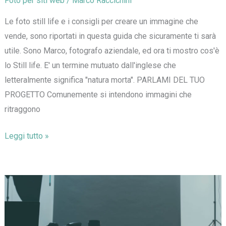
Foto per siti web
/
Marco Raccichini
Le foto still life e i consigli per creare un immagine che
vende, sono riportati in questa guida che sicuramente ti sarà
utile. Sono Marco, fotografo aziendale, ed ora ti mostro cos'è
lo Still life. E' un termine mutuato dall'inglese che
letteralmente significa "natura morta". PARLAMI DEL TUO
PROGETTO Comunemente si intendono immagini che
ritraggono
Foto
Leggi tutto »
still
life:
consigli
per
una
foto