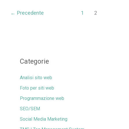
5
validi
←
Precedente
1
2
motivi
per
farla
annualmente
Categorie
Analisi sito web
Foto per siti web
Programmazione web
SEO/SEM
Social Media Marketing