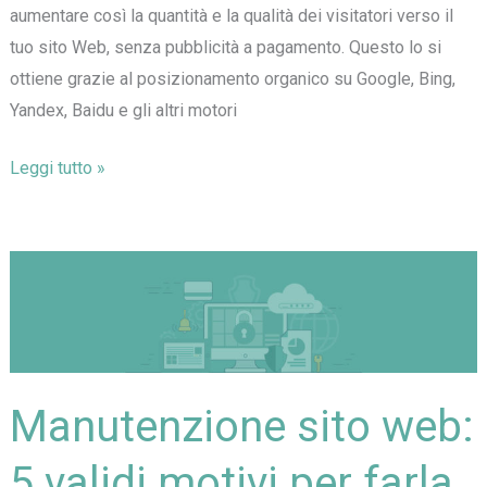
aumentare così la quantità e la qualità dei visitatori verso il
tuo sito Web, senza pubblicità a pagamento. Questo lo si
ottiene grazie al posizionamento organico su Google, Bing,
Yandex, Baidu e gli altri motori
Seo:
Leggi tutto »
cos’è
e
perchè
ottimizzare
i
siti
internet
Manutenzione sito web:
nel
2021
5 validi motivi per farla