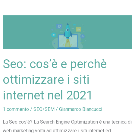
fare
foto
prodotti
per
E-
commerce
Seo: cos’è e perchè
ottimizzare i siti
internet nel 2021
1 commento
/
SEO/SEM
/
Gianmarco Biancucci
La Seo cos'è? La Search Engine Optimization è una tecnica di
web marketing volta ad ottimizzare i siti internet ed